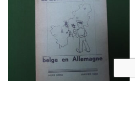
La zone d’occupation belge en Allemagne, anonyme, Ministère
de la défense nationale, 1948
€
13,00
tvac
Ajouter au panier