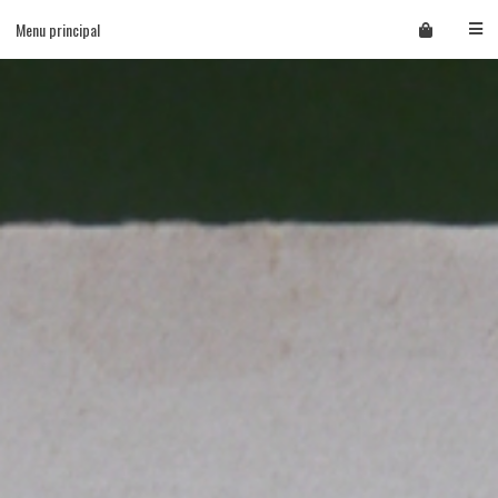
Skip
Menu principal
to
content