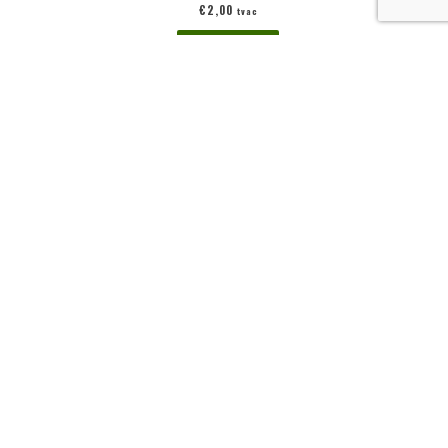
€
2,00
tvac
Ajouter au panier