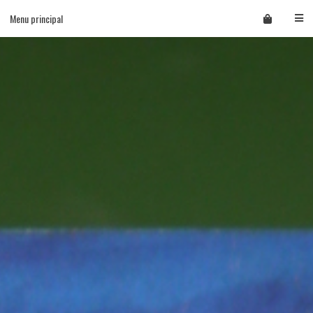
Skip
Menu principal
to
content