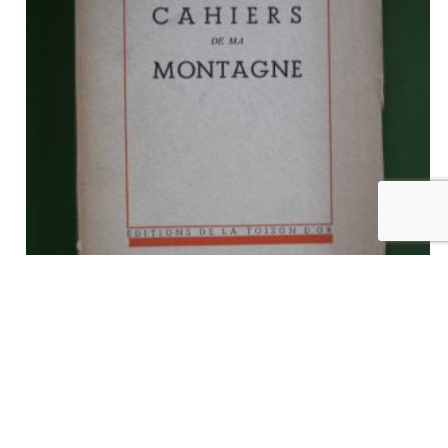
Cahiers de ma montagne, Henri de Man, la Toison d’or, 1944
€
10,00
tvac
Ajouter au panier