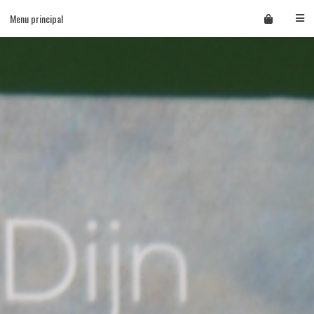
Skip
Menu principal
to
content