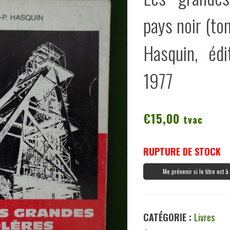
pays noir (to
Hasquin, édi
1977
€
15,00
tvac
RUPTURE DE STOCK
Me prévenir si le titre est 
CATÉGORIE :
Livres