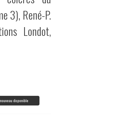
me 3), René-P.
tions Londot,
à nouveau disponible