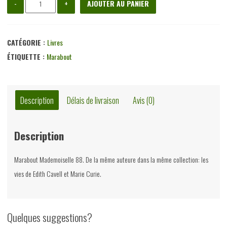
-
+
AJOUTER AU PANIER
de
Le
grenier
CATÉGORIE :
Livres
d'Anne
ÉTIQUETTE :
Marabout
Franck,
Gisèle
Collignon,
Description
Délais de livraison
Avis (0)
éditions
Gérard
Description
&
Co,
Marabout Mademoiselle 88. De la même auteure dans la même collection: les
1960
vies de Edith Cavell et Marie Curie.
Quelques suggestions?