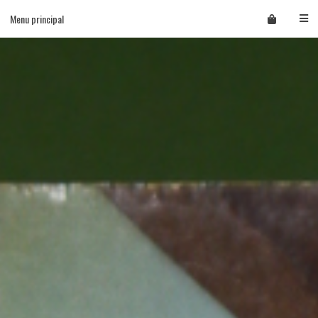
Skip
Menu principal
to
content