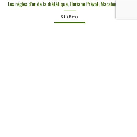
Les règles d’or de la diététique, Floriane Prévot, Marabout, 1984
€
1,70
tvac
Ajouter au panier