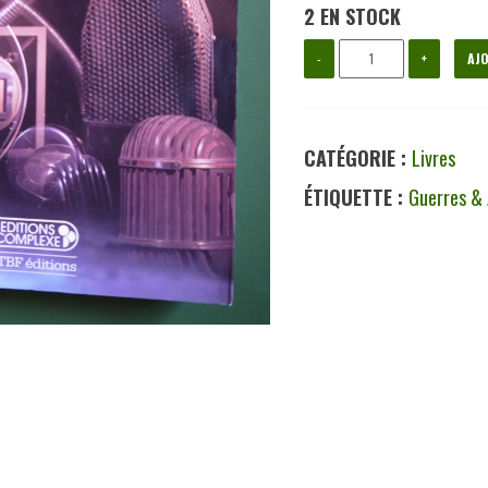
2 EN STOCK
quantité
-
+
AJO
de
La
CATÉGORIE :
Livres
guerre
ÉTIQUETTE :
Guerres &
des
ondes,
divers,
Complexe/RTBF,
1985