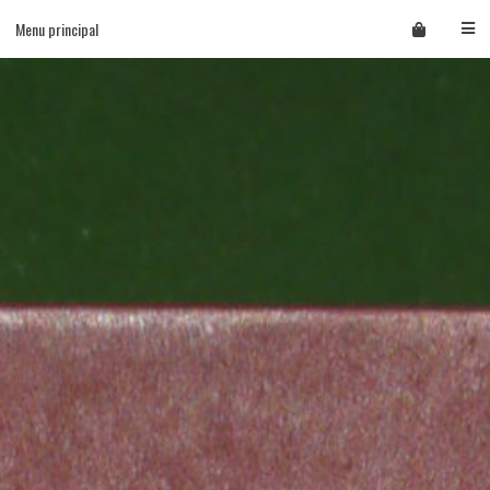
Skip
Menu principal
to
content