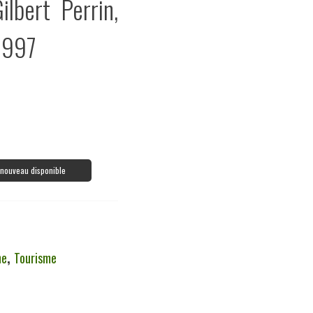
ilbert Perrin,
1997
à nouveau disponible
ne
,
Tourisme