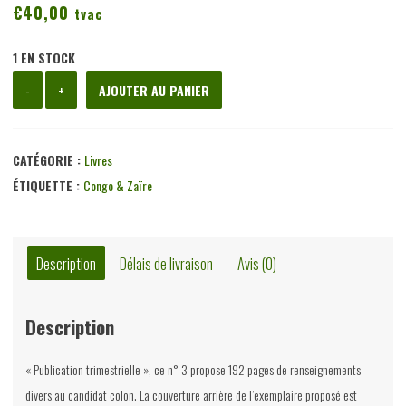
€
40,00
tvac
1 EN STOCK
quantité
-
+
AJOUTER AU PANIER
de
Guide
sommaire
CATÉGORIE :
Livres
pour
ÉTIQUETTE :
Congo & Zaïre
les
belges
se
Description
Délais de livraison
Avis (0)
rendant
au
Description
Katanga,
divers,
« Publication trimestrielle », ce n° 3 propose 192 pages de renseignements
Ligue
divers au candidat colon. La couverture arrière de l’exemplaire proposé est