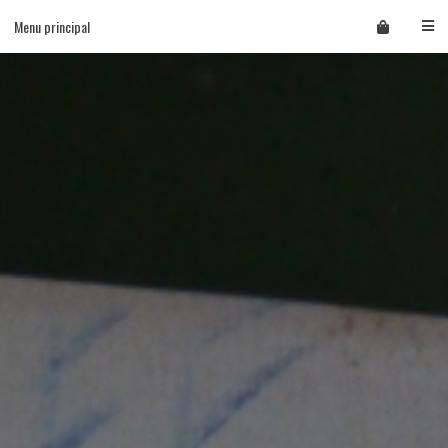
Skip
Menu principal
to
content