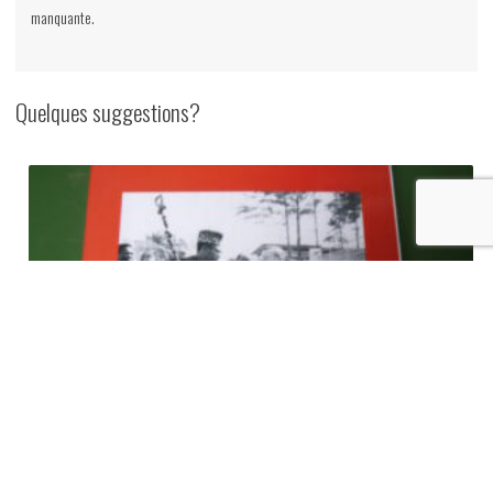
coloniale
manquante.
belge
du
Katanga,
Quelques suggestions?
1911