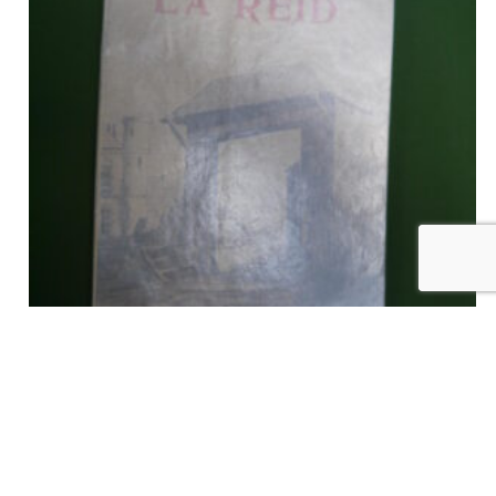
La Reid, André Vlecken, Ch. Vinche, non-daté
€
30,00
tvac