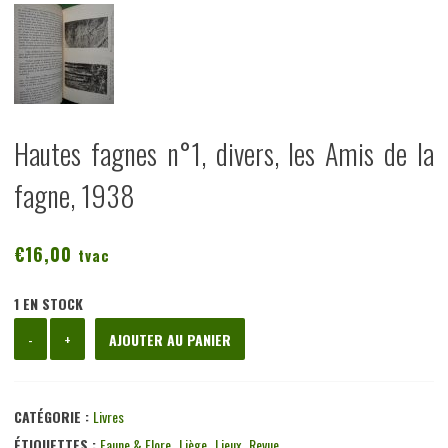
Hautes fagnes n°1, divers, les Amis de la
fagne, 1938
€
16,00
tvac
1 EN STOCK
quantité
-
+
AJOUTER AU PANIER
de
Hautes
fagnes
CATÉGORIE :
Livres
n°1,
ÉTIQUETTES :
Faune & Flore
,
Liège
,
Lieux
,
Revue