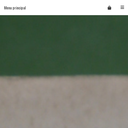
Skip
Menu principal
to
content