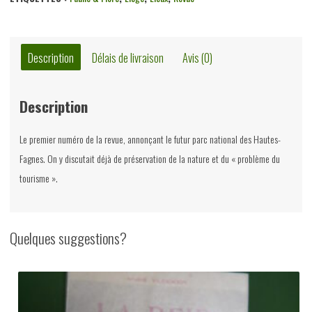
divers,
les
Amis
Description
Délais de livraison
Avis (0)
de
la
Description
fagne,
1938
Le premier numéro de la revue, annonçant le futur parc national des Hautes-
Fagnes. On y discutait déjà de préservation de la nature et du « problème du
tourisme ».
Quelques suggestions?