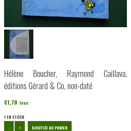
Hélène Boucher, Raymond Caillava,
éditions Gérard & Co, non-daté
€
1,70
tvac
1 EN STOCK
quantité
-
+
AJOUTER AU PANIER