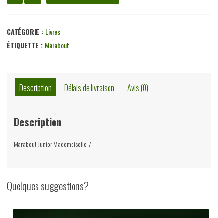
de
Hélène
Boucher,
CATÉGORIE :
Livres
Raymond
ÉTIQUETTE :
Marabout
Caillava,
éditions
Gérard
Description
Délais de livraison
Avis (0)
&
Co,
Description
non-
daté
Marabout Junior Mademoiselle 7
Quelques suggestions?