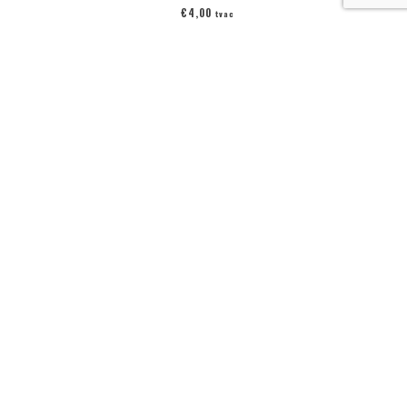
€
4,00
tvac
Ajouter au panier