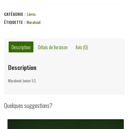
Heros
dans
CATÉGORIE :
Livres
l'ombre,
ÉTIQUETTE :
Marabout
Donald
Stokes,
éditions
Description
Délais de livraison
Avis (0)
Gérard
&
Description
Co,
1955
Marabout Junior 53.
Quelques suggestions?