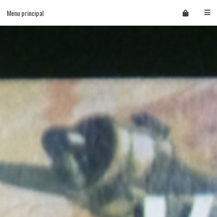
Skip
Menu principal
to
content