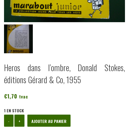
Heros dans l’ombre, Donald Stokes,
éditions Gérard & Co, 1955
€
1,70
tvac
1 EN STOCK
quantité
-
+
AJOUTER AU PANIER
de