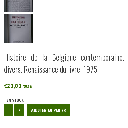
Histoire de la Belgique contemporaine,
divers, Renaissance du livre, 1975
€
20,00
tvac
1 EN STOCK
quantité
-
+
AJOUTER AU PANIER
de
Histoire