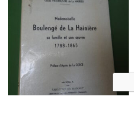
Mademoiselle Boulengé de la Hainière sa famille et son oeuvre
1788-1865, Claude Paternostre de la Mairieu, Tablettes du