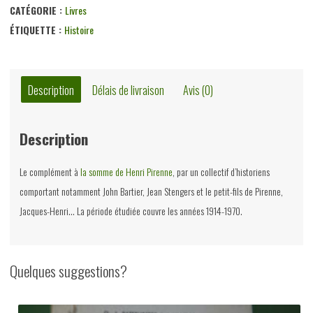
de
CATÉGORIE :
Livres
la
ÉTIQUETTE :
Histoire
Belgique
contemporaine,
divers,
Description
Délais de livraison
Avis (0)
Renaissance
du
Description
livre,
1975
Le complément à
la somme de Henri Pirenne
, par un collectif d’historiens
comportant notamment John Bartier, Jean Stengers et le petit-fils de Pirenne,
Jacques-Henri… La période étudiée couvre les années 1914-1970.
Quelques suggestions?