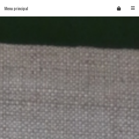
Skip
Menu principal
to
content