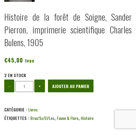
Histoire de la forêt de Soigne, Sander
Pierron, imprimerie scientifique Charles
Bulens, 1905
€
45,00
tvac
2 EN STOCK
quantité
-
+
AJOUTER AU PANIER
de
Histoire
de
CATÉGORIE :
Livres
la
ÉTIQUETTES :
Brux/ss/el/les
,
Faune & Flore
,
Histoire
forêt
de