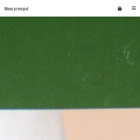
Skip
Menu principal
to
content