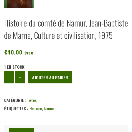
Histoire du comté de Namur, Jean-Baptiste
de Marne, Culture et civilisation, 1975
€
40,00
tvac
1 EN STOCK
quantité
-
+
AJOUTER AU PANIER
de
Histoire
du
CATÉGORIE :
Livres
comté
ÉTIQUETTES :
Histoire
,
Namur
de
Namur,