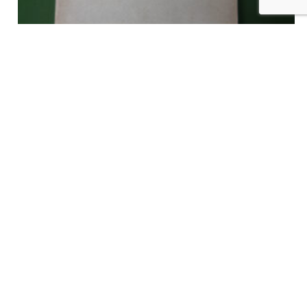
Adolphe Dechamps, E. de Moreau, Albert Dewit, 1911
€
36,00
tvac
Ajouter au panier