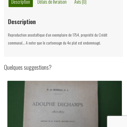
Jean-
Description
Délais de livraison
Avis (0)
Baptiste
de
Description
Marne,
Culture
Reproduction anastaltique d’un exemplaire de 1754, propriété du Crédit
et
communal… A noter que le cartonnage du 4e plat est endommagé.
civilisation,
1975
Quelques suggestions?