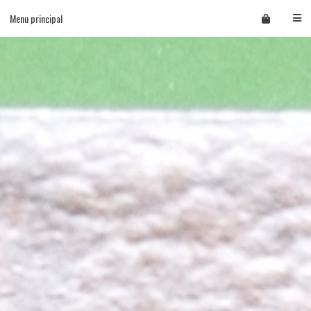
Skip
Menu principal
to
content