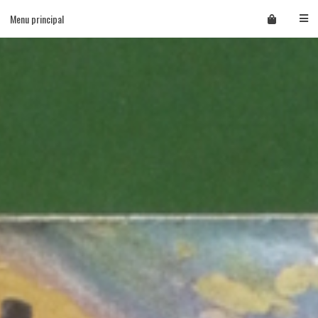
Skip
Menu principal
to
content