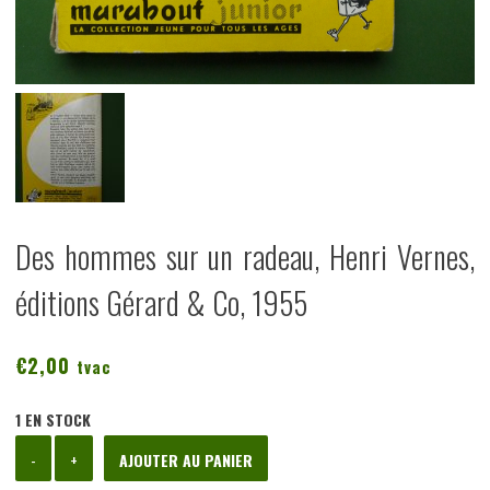
Des hommes sur un radeau, Henri Vernes,
éditions Gérard & Co, 1955
€
2,00
tvac
1 EN STOCK
quantité
-
+
AJOUTER AU PANIER
de