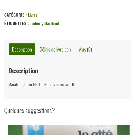
Des
hommes
CATÉGORIE :
Livres
sur
ÉTIQUETTES :
Joubert
,
Marabout
un
radeau,
Henri
Description
Délais de livraison
Avis (0)
Vernes,
éditions
Description
Gérard
&
Marabout Junior 56. Un Henri Vernes sans Bob!
Co,
1955
Quelques suggestions?