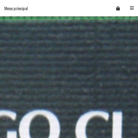
Skip
Menu principal
to
content