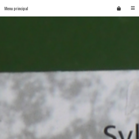
Skip
Menu principal
to
content