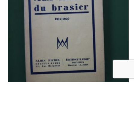
Aux lueurs du brasier – 1917-1920, Lucien Christophe,
Labor/Albin Michel, 1930
€
12,00
tvac
Ajouter au panier