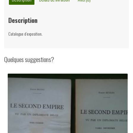
provinces,
Anne
Description
Rouzet,
Bibliothèque
Catalogue d’exposition.
royale
Albert
Ier,
Quelques suggestions?
1975