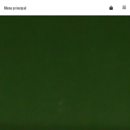
Skip
Menu principal
to
content