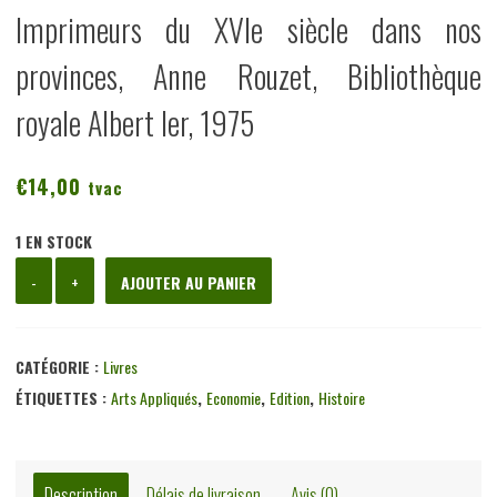
Imprimeurs du XVIe siècle dans nos
provinces, Anne Rouzet, Bibliothèque
royale Albert Ier, 1975
€
14,00
tvac
1 EN STOCK
quantité
-
+
AJOUTER AU PANIER
de
Imprimeurs
du
CATÉGORIE :
Livres
XVIe
ÉTIQUETTES :
Arts Appliqués
,
Economie
,
Edition
,
Histoire
siècle
dans
nos
Description
Délais de livraison
Avis (0)