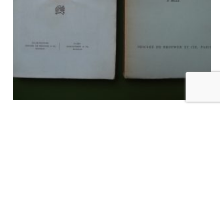
Le second empire vu par un diplomate belge (2 tomes), Baron
Beyens, Desclée de Brouwer/Plon-Nourrit, 1924
€
45,00
tvac
Ajouter au panier