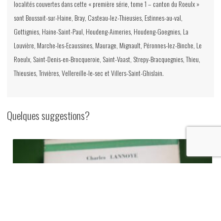
localités couvertes dans cette « première série, tome 1 – canton du Roeulx »
sont Boussoit-sur-Haine, Bray, Casteau-lez-Thieusies, Estinnes-au-val,
Gottignies, Haine-Saint-Paul, Houdeng-Aimeries, Houdeng-Goegnies, La
Louvière, Marche-les-Ecaussines, Maurage, Mignault, Péronnes-lez-Binche, Le
Roeulx, Saint-Denis-en-Brocqueroie, Saint-Vaast, Strepy-Bracquegnies, Thieu,
Thieusies, Trivières, Vellereille-le-sec et Villers-Saint-Ghislain.
Quelques suggestions?