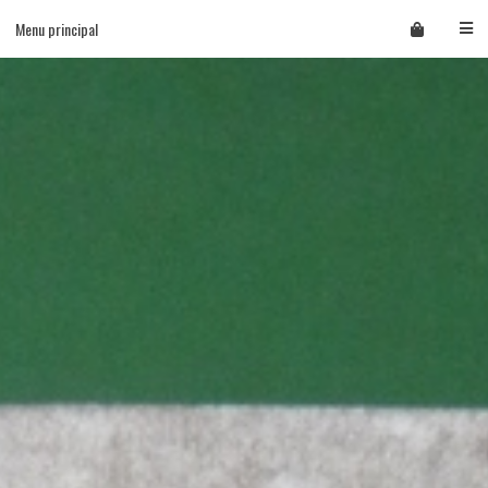
Skip
Menu principal
to
content