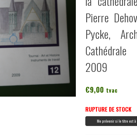
la cathédral
Pierre Deho
Pycke, Arc
Cathédrale
2009
€
9,00
tvac
RUPTURE DE STOCK
Me prévenir si le titre est 