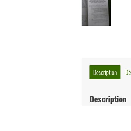
Description
Dé
Description
« Tournai Art et Histoi