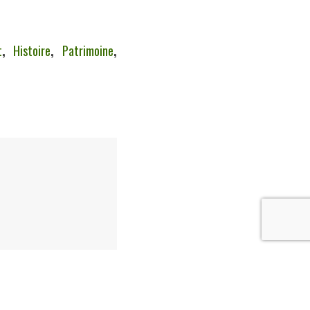
t
,
Histoire
,
Patrimoine
,
exemplaire proposé.