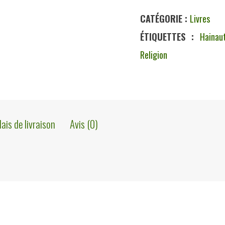
CATÉGORIE :
Livres
ÉTIQUETTES :
Hainau
Religion
lais de livraison
Avis (0)
re instruments de travail n° 12 ». 128 pages. Quelques crayonnages dans l’