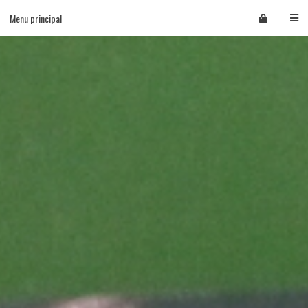
Skip
Menu principal
to
content