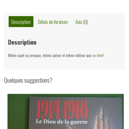
1971
un
arbre
Description
Délais de livraison
Avis (0)
en
plein
Description
vent,
Pierre
Même sujet ou presque, même auteur et même éditeur que
ce titre
!
Sauvage,
Duculot,
1992
Quelques suggestions?