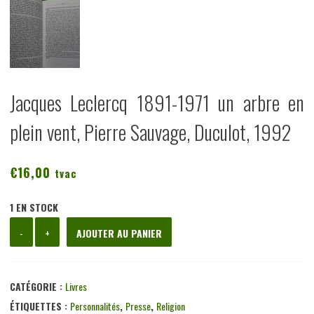
Jacques Leclercq 1891-1971 un arbre en
plein vent, Pierre Sauvage, Duculot, 1992
€
16,00
tvac
1 EN STOCK
quantité
-
+
AJOUTER AU PANIER
de
Jacques
Leclercq
CATÉGORIE :
Livres
1891-
ÉTIQUETTES :
Personnalités
,
Presse
,
Religion