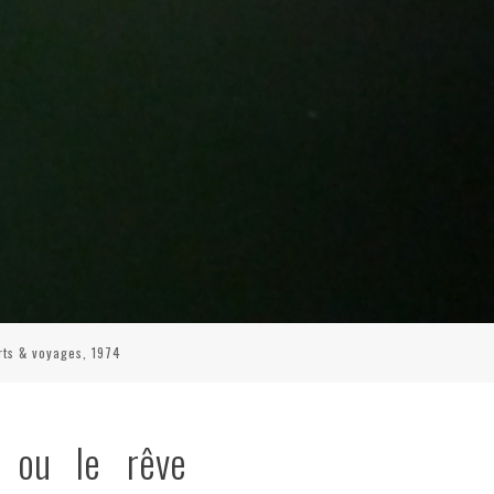
rts & voyages, 1974
t ou le rêve