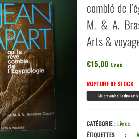
comblé de l’é
M. & A. Bra
Arts & voyag
€
15,00
tvac
RUPTURE DE STOCK
Me prévenir si le titre est 
CATÉGORIE :
Livres
ÉTIQUETTES :
A