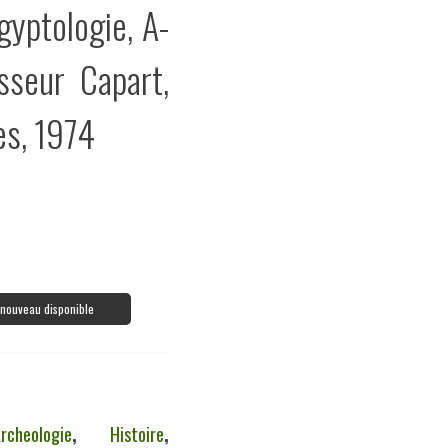
gyptologie, A-
sseur Capart,
es, 1974
à nouveau disponible
rcheologie
,
Histoire
,