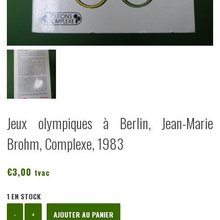
Jeux olympiques à Berlin, Jean-Marie
Brohm, Complexe, 1983
€
3,00
tvac
1 EN STOCK
quantité
-
+
AJOUTER AU PANIER