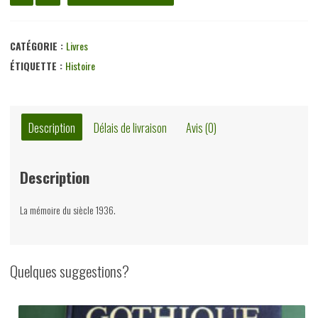
de
Jeux
olympiques
CATÉGORIE :
Livres
à
ÉTIQUETTE :
Histoire
Berlin,
Jean-
Marie
Description
Délais de livraison
Avis (0)
Brohm,
Complexe,
Description
1983
La mémoire du siècle 1936.
Quelques suggestions?