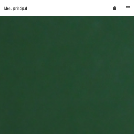
Skip
Menu principal
to
content