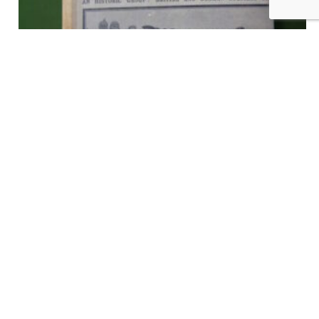
Mon ami le boche, Mathieu Fantin, Jourdan, 2016
€
4,00
tvac
Ajouter au panier