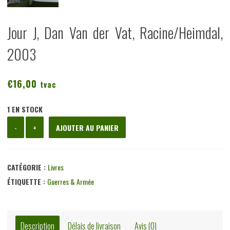
Jour J, Dan Van der Vat, Racine/Heimdal,
2003
€
16,00
tvac
1 EN STOCK
quantité
-
+
AJOUTER AU PANIER
de
Jour
J,
CATÉGORIE :
Livres
Dan
ÉTIQUETTE :
Guerres & Armée
Van
der
Vat,
Description
Délais de livraison
Avis (0)