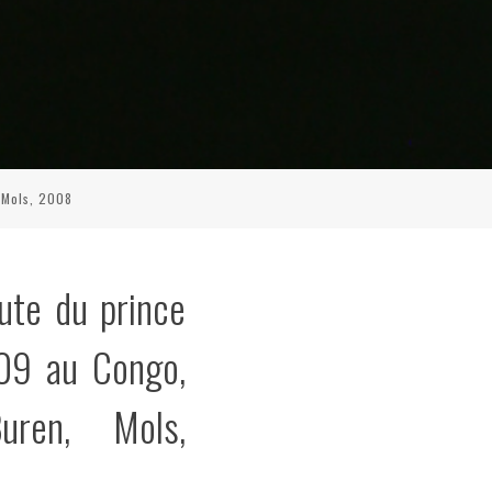
 Mols, 2008
oute du prince
909 au Congo,
uren, Mols,