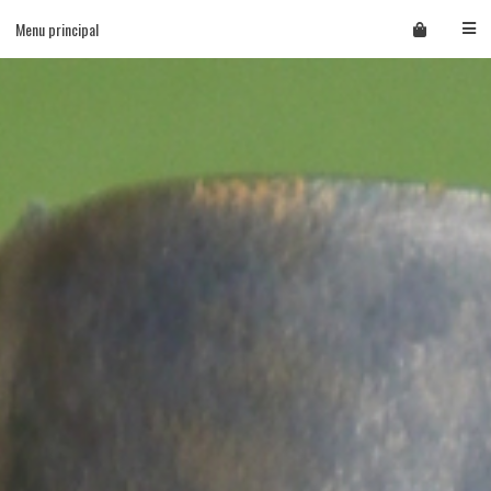
Skip
Menu principal
to
content