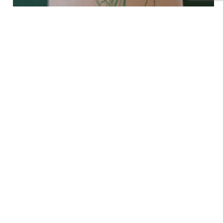
The grapes of wrath – Grappes d’amertume, John Steinbeck, de
Kogge, non-daté
€
40,00
tvac
Ajouter au panier