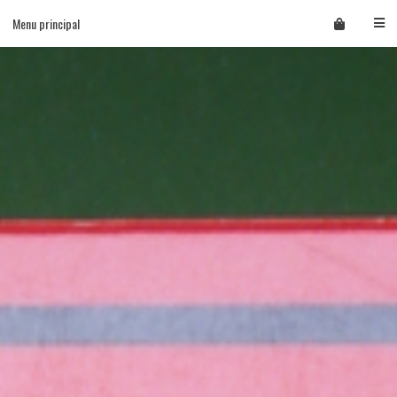
Skip
Menu principal
to
content