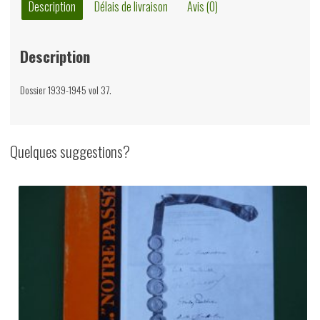
Pierre
Description
Délais de livraison
Avis (0)
de
Meyere,
Description
1968
Dossier 1939-1945 vol 37.
Quelques suggestions?