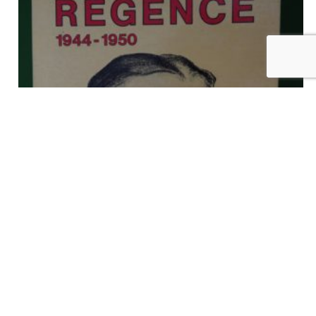
Chronique de la Régence 1944-1950, Jo Gérard, JM Collet, 1983
€
7,00
tvac