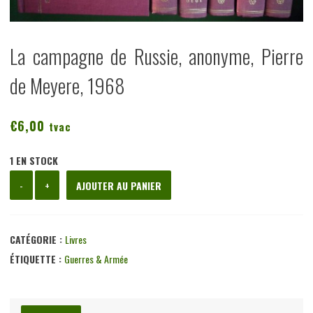
La campagne de Russie, anonyme, Pierre
de Meyere, 1968
€
6,00
tvac
1 EN STOCK
quantité
-
+
AJOUTER AU PANIER
de
La
campagne
CATÉGORIE :
Livres
de
ÉTIQUETTE :
Guerres & Armée
Russie,
anonyme,