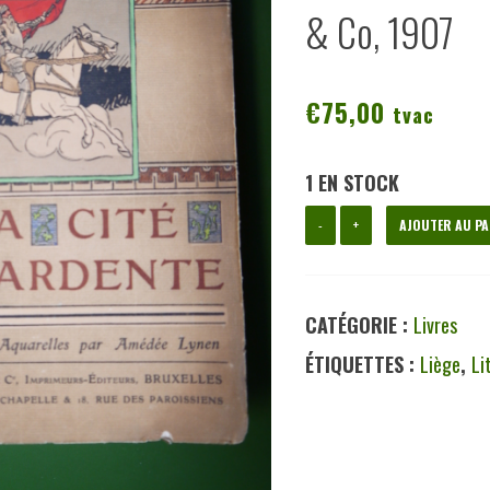
& Co, 1907
€
75,00
tvac
1 EN STOCK
quantité
-
+
AJOUTER AU PA
de
La
CATÉGORIE :
Livres
cité
ÉTIQUETTES :
Liège
,
Li
ardente,
Henry
Carton