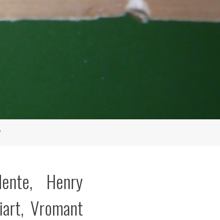
7
dente, Henry
iart, Vromant