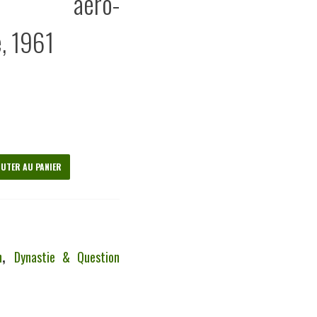
tion aéro-
, 1961
UTER AU PANIER
n
,
Dynastie & Question