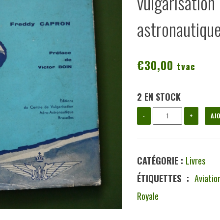
vulgarisa
astronautique
€
30,00
tvac
2 EN STOCK
quantité
-
+
AJO
de
La
CATÉGORIE :
Livres
couronne
ÉTIQUETTES :
Aviatio
et
Royale
les