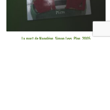
La mort de Napoléon, Simon Leys, Plon, 2005
€
4,00
tvac
Ajouter au panier