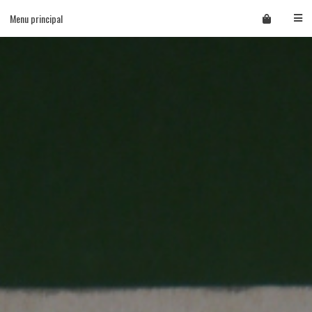
Skip
Menu principal
to
content