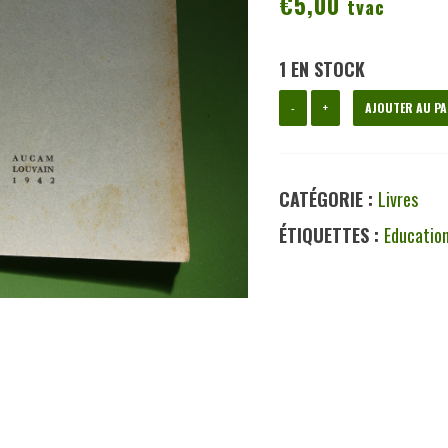
€
5,00
tvac
1 EN STOCK
quantité
-
+
AJOUTER AU PA
de
La
CATÉGORIE :
Livres
formation
ÉTIQUETTES :
Educatio
missiologique
des
étudiants
de
Louvain,
Albert