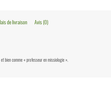
Hublou,
AUCAM,
lais de livraison
Avis (0)
1942
l et bien comme « professeur en missiologie ».
ions?