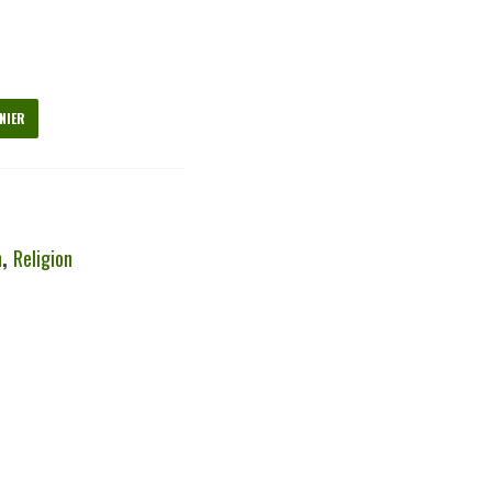
NIER
n
,
Religion