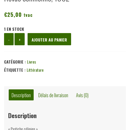
€
25,00
tvac
1 EN STOCK
quantité
-
+
AJOUTER AU PANIER
de
La
France
CATÉGORIE :
Livres
vacharde,
ÉTIQUETTE :
Littérature
Pol
Vandromme,
la
Description
Délais de livraison
Avis (0)
Revue
célinienne,
Description
1982
« Pastiche célinien »…