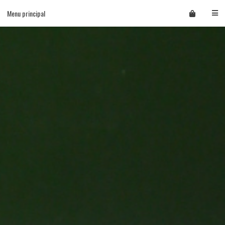
Skip
Menu principal
to
content