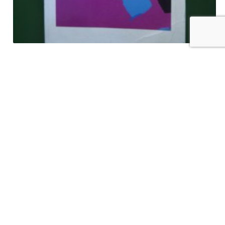
La région du coeur, Fernand Dumont, Labor, 1985
€
7,00
tvac
Ajouter au panier