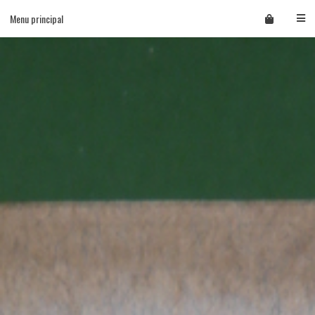
Skip
Menu principal
to
content