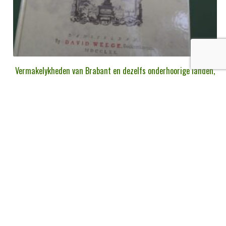
Vermakelykheden van Brabant en dezelfs onderhoorige landen,
de Cantillon, C. de Vries-Brouwers, 2007
€
20,00
tvac
Ajouter au panier