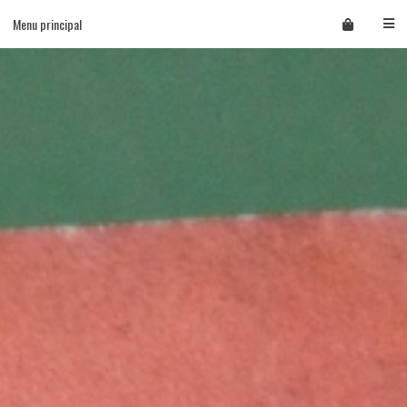
Skip
Menu principal
to
content