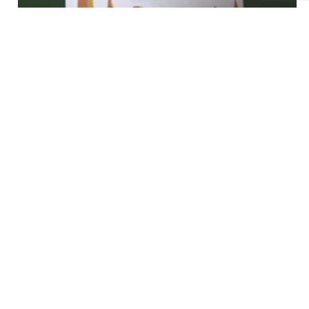
Le souffleur de nuages, Nadine Monfils, Fleuve, 2020
€
5,00
tvac
Ajouter au panier