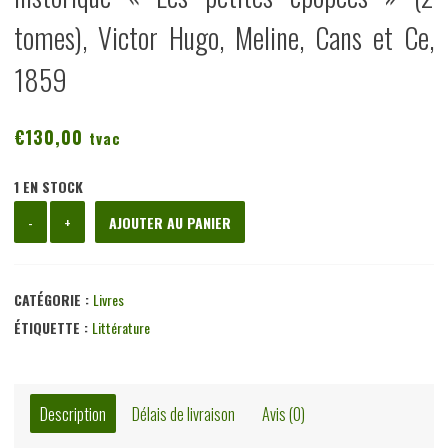
tomes), Victor Hugo, Meline, Cans et Ce,
1859
€
130,00
tvac
1 EN STOCK
quantité
-
+
AJOUTER AU PANIER
de
La
légende
CATÉGORIE :
Livres
des
ÉTIQUETTE :
Littérature
siècles
-
Iere
Description
Délais de livraison
Avis (0)
série