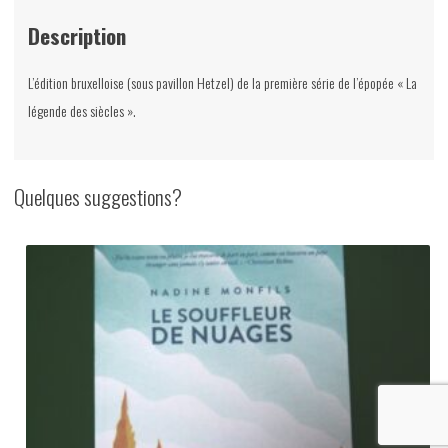
historique
Description
"Les
petites
L’édition bruxelloise (sous pavillon Hetzel) de la première série de l’épopée « La
épopées"
légende des siècles ».
(2
tomes),
Victor
Quelques suggestions?
Hugo,
Meline,
Cans
et
Ce,
1859