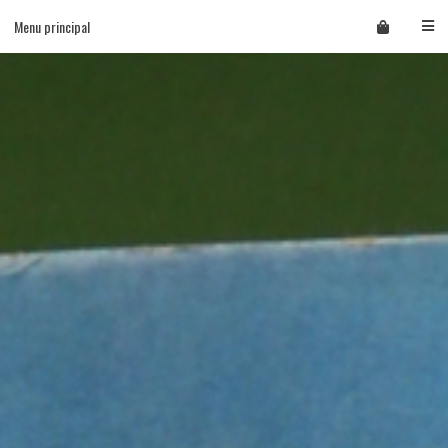
Skip
Menu principal
to
content