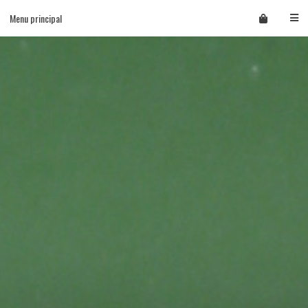
Skip
Menu principal
to
content