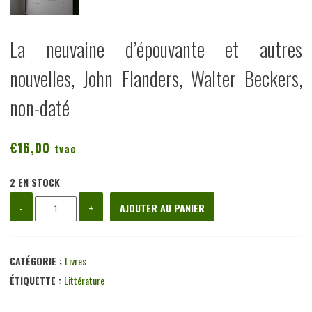
La neuvaine d’épouvante et autres
nouvelles, John Flanders, Walter Beckers,
non-daté
€
16,00
tvac
2 EN STOCK
quantité
-
+
AJOUTER AU PANIER
de
La
neuvaine
CATÉGORIE :
Livres
d'épouvante
ÉTIQUETTE :
Littérature
et