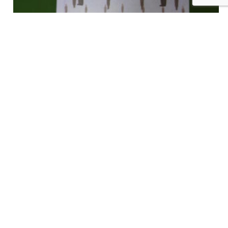
L’ordre du jour, Jean-Luc Outers, Labor, 1998
€
4,00
tvac
Ajouter au panier