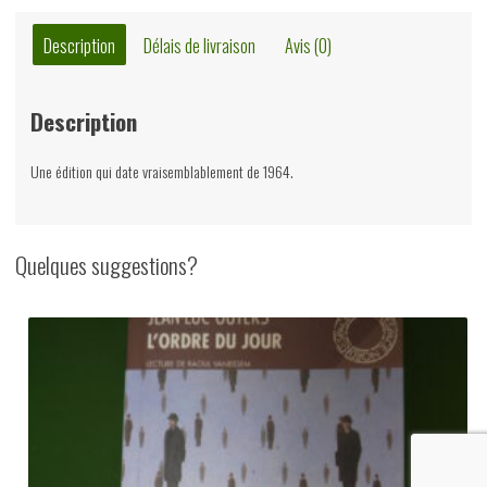
autres
nouvelles,
Description
Délais de livraison
Avis (0)
John
Flanders,
Description
Walter
Beckers,
Une édition qui date vraisemblablement de 1964.
non-
daté
Quelques suggestions?