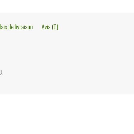
lais de livraison
Avis (0)
3.
ions?