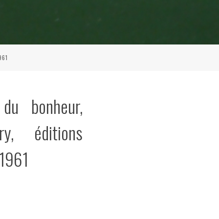
961
 du bonheur,
ry, éditions
 1961