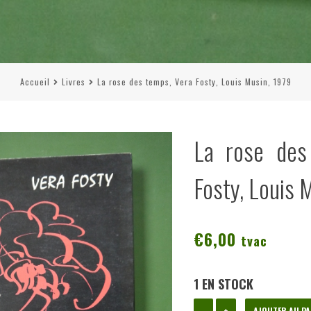
Accueil
Livres
La rose des temps, Vera Fosty, Louis Musin, 1979
La rose des
Fosty, Louis 
€
6,00
tvac
1 EN STOCK
quantité
-
+
AJOUTER AU PA