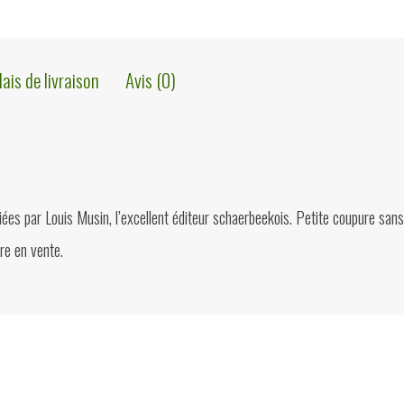
lais de livraison
Avis (0)
ées par Louis Musin, l’excellent éditeur schaerbeekois. Petite coupure sa
re en vente.
ions?