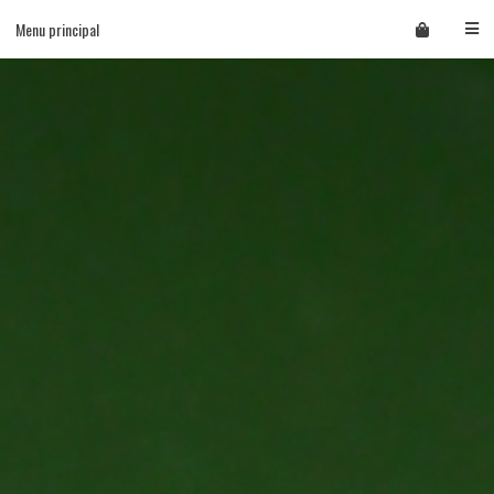
Skip
Menu principal
to
content