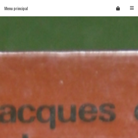
Skip
Menu principal
to
content