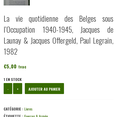
La vie quotidienne des Belges sous
l’Occupation 1940-1945, Jacques de
Launay & Jacques Offergeld, Paul Legrain,
1982
€
5,00
tvac
1 EN STOCK
quantité
-
+
AJOUTER AU PANIER
de
La
vie
CATÉGORIE :
Livres
quotidienne
ÉTIQUETTE :
Guerres & Armée