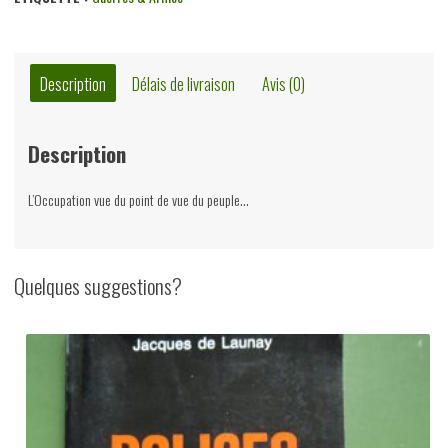
des
Belges
sous
Description
Délais de livraison
Avis (0)
l'Occupation
1940-
Description
1945,
Jacques
L’Occupation vue du point de vue du peuple…
de
Launay
&
Quelques suggestions?
Jacques
Offergeld,
Paul
Legrain,
1982