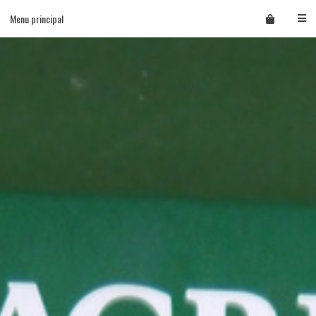
Skip
Menu principal
to
content