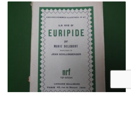
La vie d’Euripide, Marie Delcourt, Gallimard, 1930