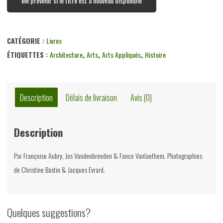
Me prévenir si le titre est à nouveau disponible
CATÉGORIE :
Livres
ÉTIQUETTES :
Architecture
,
Arts
,
Arts Appliqués
,
Histoire
Description
Délais de livraison
Avis (0)
Description
Par Françoise Aubry, Jos Vandenbreeden & Fance Vanlaethem. Photographies
de Christine Bastin & Jacques Evrard.
Quelques suggestions?