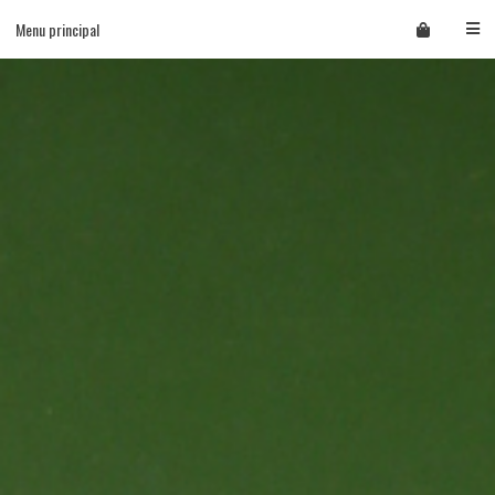
Skip
Menu principal
to
content