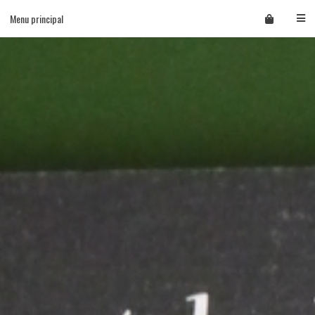
Skip
Menu principal
to
content