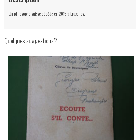
du
livre,
Un philosophe suisse décédé en 2015 à Bruxelles.
2004
Quelques suggestions?