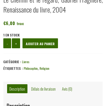
Renaissance du livre, 2004
€
6,00
tvac
1 EN STOCK
quantité
-
+
AJOUTER AU PANIER
de
Le
chemin
CATÉGORIE :
Livres
et
ÉTIQUETTES :
Philosophie
,
Religion
le
regard,
Gabriel
Description
Délais de livraison
Avis (0)
Fragnière,
Renaissance
Description