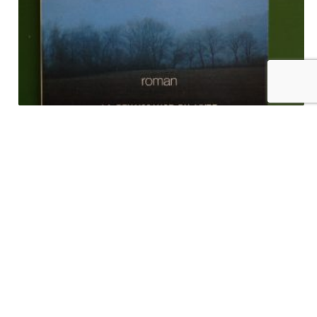
Le calme illusoire des paysages tranquilles, Roger Pâquet,
Renaissance du livre, 1985
€
7,00
tvac
Ajouter au panier