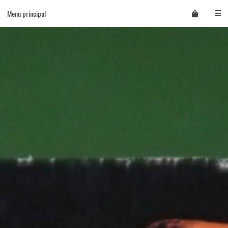
Skip
Menu principal
to
content