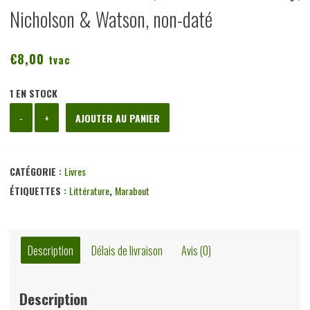
Nicholson & Watson, non-daté
€
8,00
tvac
1 EN STOCK
quantité
-
+
AJOUTER AU PANIER
de
Le
cheval
CATÉGORIE :
Livres
de
ÉTIQUETTES :
Littérature
,
Marabout
Troie,
Christoher
Morley,
Description
Délais de livraison
Avis (0)
Nicholson
&
Description
Watson,